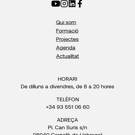
Qui som
Formació
Projectes
Agenda
Actualitat
HORARI
De dilluns a divendres, de 8 a 20 hores
TELÈFON
+34 93 551 06 60
ADREÇA
Pl. Can Suris s/n
08940 Cornellà de Llobregat