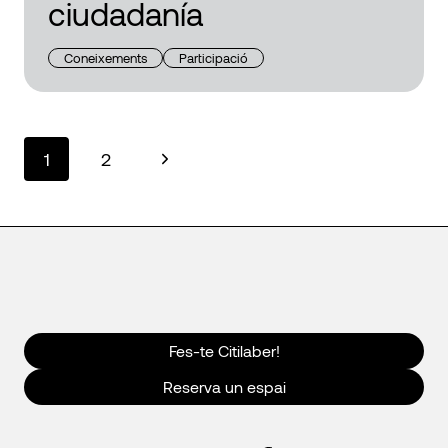
ciudadanía
Coneixements
Participació
Navegació
Pàgina
1
2
següent
de
pàgines
Fes-te Citilaber!
Reserva un espai