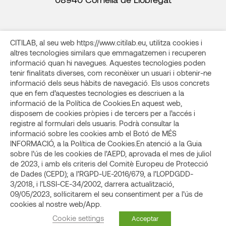
CITILAB, al seu web https://www.citilab.eu, utilitza cookies i
altres tecnologies similars que emmagatzemen i recuperen
informació quan hi navegues. Aquestes tecnologies poden
Transparència
Contacte
Avís legal i Política de privacitat
tenir finalitats diverses, com reconèixer un usuari i obtenir-ne
Política de cookies
Condicions d’ús
informació dels seus hàbits de navegació. Els usos concrets
que en fem d’aquestes tecnologies es descriuen a la
Els materials l’autoria del qual és de Citilab, si no s’indica
informació de la Política de Cookies.En aquest web,
expressament el contrari, es poden compartir amb llicència
disposem de cookies pròpies i de tercers per a l’accés i
Creative Commons (CC): CC BY-NC-SA 4.0 (internacional),
registre al formulari dels usuaris. Podrà consultar la
atribuïnt l’autoria.
informació sobre les cookies amb el Botó de MÉS
Per la resta de coneixements, consulteu les llicències
INFORMACIÓ, a la Política de Cookies.En atenció a la Guia
aplicades als enllaços corresponents a cada material.
sobre l’ús de les cookies de l’AEPD, aprovada el mes de juliol
de 2023, i amb els criteris del Comitè Europeu de Protecció
Copyright 2024 FUNDACIÓ PEL FOMENT DE LA SOCIETAT DEL
de Dades (CEPD); a l’RGPD-UE-2016/679, a l’LOPDGDD-
CONEIXEMENT (CITILAB)
3/2018, i l’LSSI-CE-34/2002, darrera actualització,
09/05/2023, sol·licitarem el seu consentiment per a l’ús de
cookies al nostre web/App.
Cookie settings
Acceptar