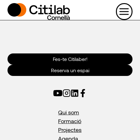
Vés
al
contingut
Fes-te Citilaber!
Reserva un espai
Qui som
Formació
Projectes
Agenda