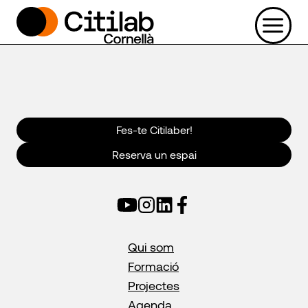
Vés
al
contingut
Fes-te Citilaber!
Reserva un espai
Qui som
Formació
Projectes
Agenda