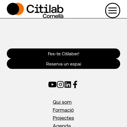
Vés
al
contingut
Fes-te Citilaber!
Reserva un espai
Qui som
Formació
Projectes
Agenda