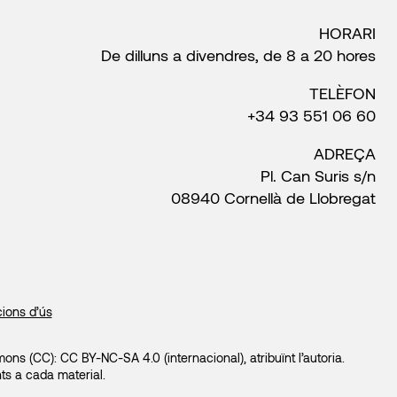
HORARI
De dilluns a divendres, de 8 a 20 hores
TELÈFON
+34 93 551 06 60
ADREÇA
Pl. Can Suris s/n
08940 Cornellà de Llobregat
ions d’ús
ons (CC): CC BY-NC-SA 4.0 (internacional), atribuïnt l’autoria.
ts a cada material.