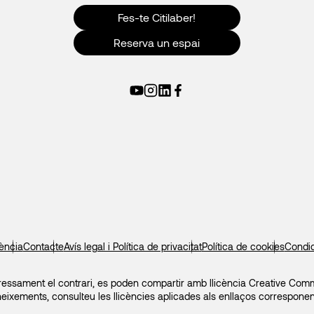
Fes-te Citilaber!
Reserva un espai
ència
Contacte
Avís legal i Política de privacitat
Política de cookies
Condic
 expressament el contrari, es poden compartir amb llicència Creative Comm
neixements, consulteu les llicències aplicades als enllaços corresponen