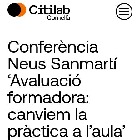
Vés
al
contingut
Conferència
Neus Sanmartí
‘Avaluació
formadora:
canviem la
pràctica a l’aula’