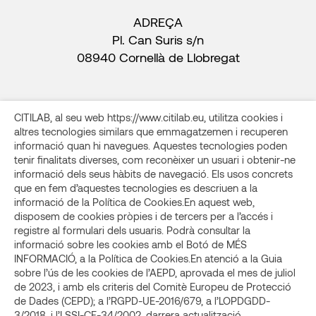
ADREÇA
Pl. Can Suris s/n
08940 Cornellà de Llobregat
CITILAB, al seu web https://www.citilab.eu, utilitza cookies i
altres tecnologies similars que emmagatzemen i recuperen
informació quan hi navegues. Aquestes tecnologies poden
Transparència
Contacte
Avís legal i Política de privacitat
tenir finalitats diverses, com reconèixer un usuari i obtenir-ne
Política de cookies
Condicions d’ús
informació dels seus hàbits de navegació. Els usos concrets
que en fem d’aquestes tecnologies es descriuen a la
Els materials l’autoria del qual és de Citilab, si no s’indica
informació de la Política de Cookies.En aquest web,
expressament el contrari, es poden compartir amb llicència
disposem de cookies pròpies i de tercers per a l’accés i
Creative Commons (CC): CC BY-NC-SA 4.0 (internacional),
registre al formulari dels usuaris. Podrà consultar la
atribuïnt l’autoria.
informació sobre les cookies amb el Botó de MÉS
Per la resta de coneixements, consulteu les llicències
INFORMACIÓ, a la Política de Cookies.En atenció a la Guia
aplicades als enllaços corresponents a cada material.
sobre l’ús de les cookies de l’AEPD, aprovada el mes de juliol
de 2023, i amb els criteris del Comitè Europeu de Protecció
Copyright 2024 FUNDACIÓ PEL FOMENT DE LA SOCIETAT DEL
de Dades (CEPD); a l’RGPD-UE-2016/679, a l’LOPDGDD-
CONEIXEMENT (CITILAB)
3/2018, i l’LSSI-CE-34/2002, darrera actualització,